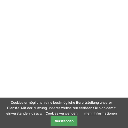
Cookies ermöglichen eine bestmögliche Bereitstellung unserer
Dienste. Mit der Nutzung unserer Webseiten erklären Sie sich damit
Startseite
·
Kontakt
·
Datenschutz
·
Impressum
einverstanden, dass wir Cookies verwenden.
mehr Informationen
© 2026 „Pfiffikus” Förderverein für die Schulen in Himmelpforten und
Hammah e.V.
Verstanden